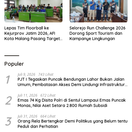
Lepas Tim Floorball ke
Selorejo Run Challenge 2026
Kejurprov Jatim 2026, AFI
Dorong Sport Tourism dan
Kota Malang Pasang Target
Kampanye Lingkungan
Prestasi
Populer
1
Juli 9, 2026
743 Lihat
PJT I Tegaskan Puncak Bendungan Lahor Bukan Jalan
Umum, Pembatasan Akses Demi Lindungi Infrastruktur
Vital
2
Juli 11, 2026
672 Lihat
Emas 74 Kg Disita Polri di Sentul Lampaui Emas Puncak
Monas, Nilai Aset Setara 2.800 Rumah Subsidi
3
Juli 31, 2026
664 Lihat
Orang Rela Bertengkar Demi Politikus yang Belum tentu
Peduli dan Perhatian