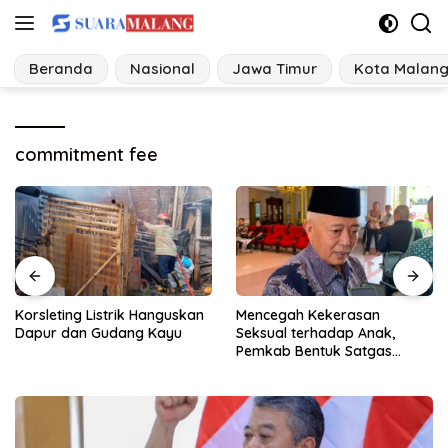
Langsung
ke
konten
Beranda
Nasional
Jawa Timur
Kota Malan
commitment fee
Korsleting Listrik Hanguskan
Mencegah Kekerasan
Dapur dan Gudang Kayu
Seksual terhadap Anak,
Pemkab Bentuk Satgas
Perlindungan Anak