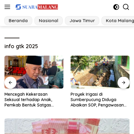
Langsung
ke
konten
Beranda
Nasional
Jawa Timur
Kota Malan
info gtk 2025
Mencegah Kekerasan
Proyek Irigasi di
Seksual terhadap Anak,
Sumberpucung Diduga
Pemkab Bentuk Satgas
Abaikan SOP, Pengawasan
Perlindungan Anak
Dipertanyakan