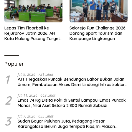
Lepas Tim Floorball ke
Selorejo Run Challenge 2026
Kejurprov Jatim 2026, AFI
Dorong Sport Tourism dan
Kota Malang Pasang Target
Kampanye Lingkungan
Prestasi
Populer
1
Juli 9, 2026
721 Lihat
PJT I Tegaskan Puncak Bendungan Lahor Bukan Jalan
Umum, Pembatasan Akses Demi Lindungi Infrastruktur
Vital
2
Juli 11, 2026
669 Lihat
Emas 74 Kg Disita Polri di Sentul Lampaui Emas Puncak
Monas, Nilai Aset Setara 2.800 Rumah Subsidi
3
Juli 7, 2026
655 Lihat
Sudah Bayar Puluhan Juta, Pedagang Pasar
Karangploso Belum Juga Tempati Kios, Ini Alasan
Disperindag