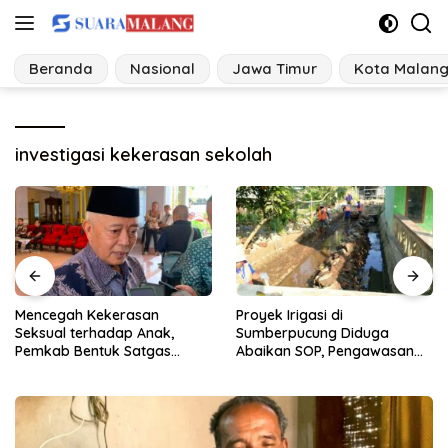
Langsung
ke
konten
Beranda
Nasional
Jawa Timur
Kota Malan
investigasi kekerasan sekolah
Proyek Irigasi di
Ancaman Perubahan Iklim
Sumberpucung Diduga
Desa di Jatim Bangun
Abaikan SOP, Pengawasan
Tangguh Bencana
Dipertanyakan