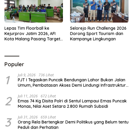
Lepas Tim Floorball ke
Selorejo Run Challenge 2026
Kejurprov Jatim 2026, AFI
Dorong Sport Tourism dan
Kota Malang Pasang Target
Kampanye Lingkungan
Prestasi
Populer
1
Juli 9, 2026
736 Lihat
PJT I Tegaskan Puncak Bendungan Lahor Bukan Jalan
Umum, Pembatasan Akses Demi Lindungi Infrastruktur
Vital
2
Juli 11, 2026
672 Lihat
Emas 74 Kg Disita Polri di Sentul Lampaui Emas Puncak
Monas, Nilai Aset Setara 2.800 Rumah Subsidi
3
Juli 31, 2026
659 Lihat
Orang Rela Bertengkar Demi Politikus yang Belum tentu
Peduli dan Perhatian