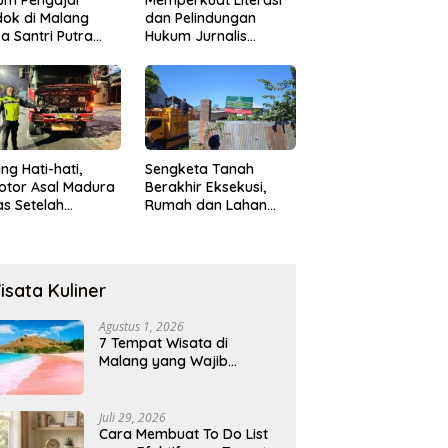
ok di Malang
dan Pelindungan
a Santri Putra
Hukum Jurnalis
ukan Onani
Perempuan,
Hukumonline
Menyediakan Layanan
AI Gratis
ng Hati-hati,
Sengketa Tanah
otor Asal Madura
Berakhir Eksekusi,
s Setelah
Rumah dan Lahan
abrak Truk
Resmi Dikosongkan
ok
Paksa
isata Kuliner
Agustus 1, 2026
7 Tempat Wisata di
Malang yang Wajib
Dikunjungi 2026, Ada
Destinasi Baru
Juli 29, 2026
Cara Membuat To Do List