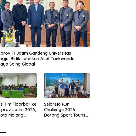
prov TI Jatim Gandeng Universitas
gju, Bidik Lahirkan Atlet Taekwondo
aya Saing Global
s Tim Floorball ke
Selorejo Run
rprov Jatim 2026,
Challenge 2026
Kota Malang
Dorong Sport Tourism
ng Target
dan Kampanye
tasi
Lingkungan