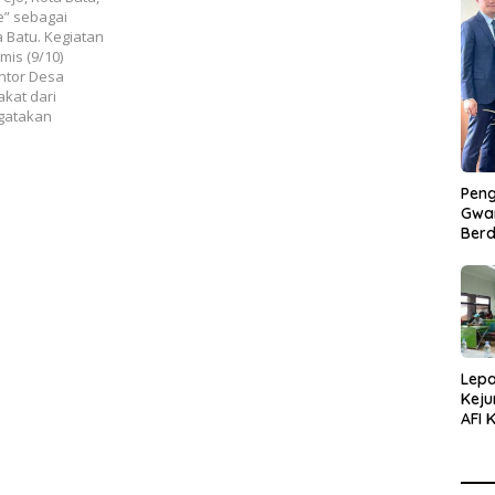
e” sebagai
 Batu. Kegiatan
mis (9/10)
antor Desa
kat dari
ngatakan
Peng
Gwan
Berd
Lepa
Keju
AFI 
Pasa
Pres