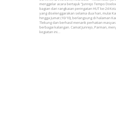
menggelar acara bertajuk “Junrejo Tempo Doelo
bagian dari rangkaian peringatan HUT ke-24 Kota
yang diselenggarakan selama dua hari, mulai Ka
hingga Jumat (10/10), berlangsung di halaman K
Tlekung dan berhasil menarik perhatian masyara
berbagai kalangan. Camat Junrejo, Parman, me
kegiatan ini…