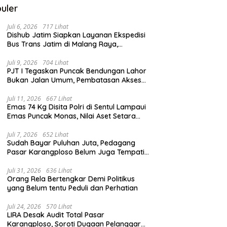
uler
Juli 6, 2026
717 Lihat
Dishub Jatim Siapkan Layanan Ekspedisi
Bus Trans Jatim di Malang Raya,
Meluncur Oktober 2026
Juli 9, 2026
704 Lihat
PJT I Tegaskan Puncak Bendungan Lahor
Bukan Jalan Umum, Pembatasan Akses
Demi Lindungi Infrastruktur Vital
Juli 11, 2026
667 Lihat
Emas 74 Kg Disita Polri di Sentul Lampaui
Emas Puncak Monas, Nilai Aset Setara
2.800 Rumah Subsidi
Juli 7, 2026
652 Lihat
Sudah Bayar Puluhan Juta, Pedagang
Pasar Karangploso Belum Juga Tempati
Kios, Ini Alasan Disperindag
Juli 31, 2026
636 Lihat
Orang Rela Bertengkar Demi Politikus
yang Belum tentu Peduli dan Perhatian
Juli 24, 2026
570 Lihat
LIRA Desak Audit Total Pasar
Karangploso, Soroti Dugaan Pelanggaran