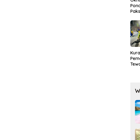
Pond
Paks
Lak
Kura
Pem
Tewa
Men
Mog
W