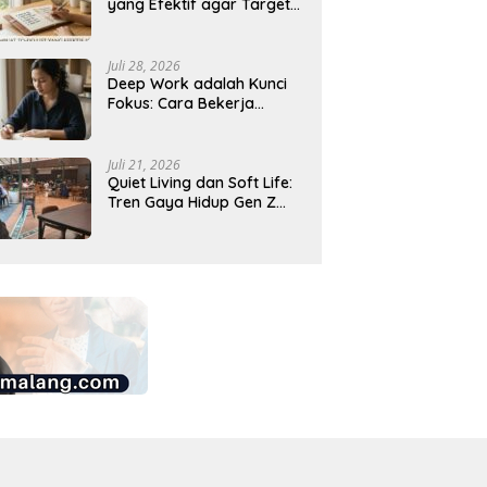
yang Efektif agar Target
Harian Lebih Mudah
Tercapai
Juli 28, 2026
Deep Work adalah Kunci
Fokus: Cara Bekerja
Tanpa Gangguan agar
Lebih Produktif
Juli 21, 2026
Quiet Living dan Soft Life:
Tren Gaya Hidup Gen Z
Indonesia yang Viral di
2026