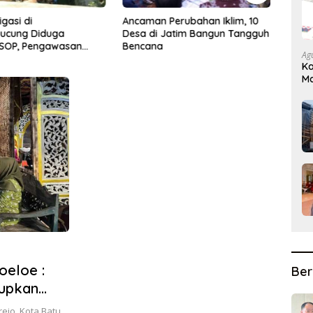
asi di
Ancaman Perubahan Iklim, 10
Seban
cung Diduga
Desa di Jatim Bangun Tangguh
Mengik
SOP, Pengawasan
Bencana
Aspiko
Ag
akan
Kolabo
Ka
Ma
D
oeloe :
Ber
dupkan
jo, Kota Batu,