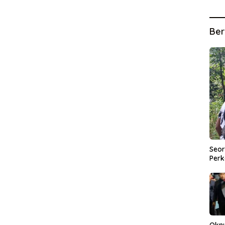
Ber
Seor
Perk
Okn