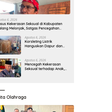
yak 300 Akademisi
LIRA Desak Pemerintah
Pre
uti ICODES 2026,
Kembalikan Program MBG ke
Ma
m Jatim Perkuat
Daerah 3T, Minta Evaluasi Total
aga
ustus 6, 2026
rasi Riset Global
sus Kekerasan Seksual di Kabupaten
lang Melonjak, Satgas Pencegahan
ibentuk
Agustus 6, 2026
Korsleting Listrik
Hanguskan Dapur dan
Gudang Kayu
Agustus 6, 2026
Mencegah Kekerasan
Seksual terhadap Anak,
Pemkab Bentuk Satgas
Perlindungan Anak
ita Olahraga