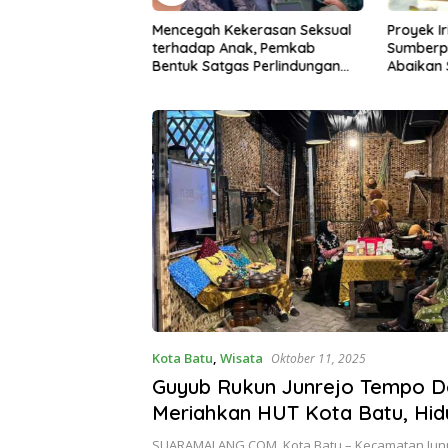
strik Hanguskan
Mencegah Kekerasan Seksual
Proyek Irig
udang Kayu
terhadap Anak, Pemkab
Sumberpu
Bentuk Satgas Perlindungan
Abaikan 
Anak
Dipertany
Kota Batu
,
Wisata
Oktober 11, 2025
Guyub Rukun Junrejo Tempo D
Meriahkan HUT Kota Batu, Hi
Lagi UMKM dan Budaya Lokal
SUARAMALANG.COM, Kota Batu – Kecamatan Junre