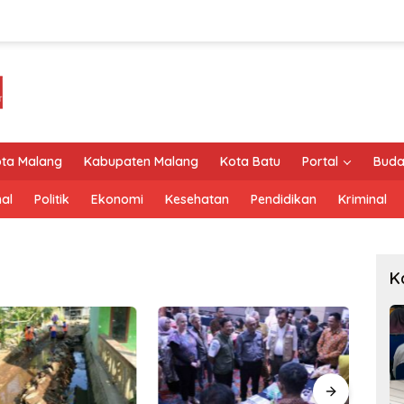
ta Malang
Kabupaten Malang
Kota Batu
Portal
Buda
al
Politik
Ekonomi
Kesehatan
Pendidikan
Kriminal
K