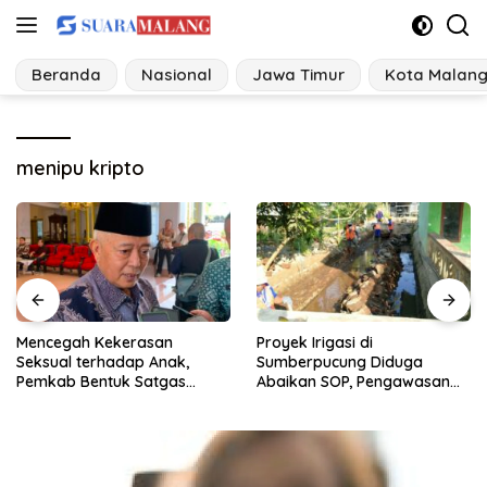
Langsung
ke
konten
Beranda
Nasional
Jawa Timur
Kota Malan
menipu kripto
Proyek Irigasi di
Ancaman Perubahan Iklim,
Sumberpucung Diduga
Desa di Jatim Bangun
Abaikan SOP, Pengawasan
Tangguh Bencana
Dipertanyakan