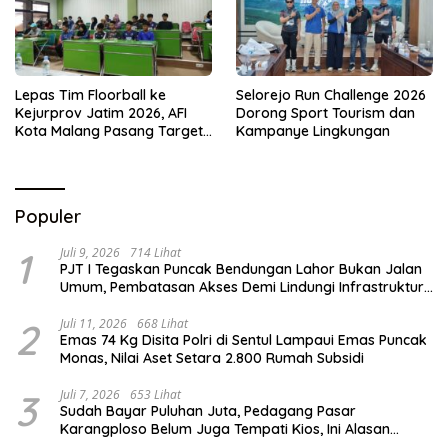
Lepas Tim Floorball ke
Selorejo Run Challenge 2026
Kejurprov Jatim 2026, AFI
Dorong Sport Tourism dan
Kota Malang Pasang Target
Kampanye Lingkungan
Prestasi
Populer
1
Juli 9, 2026
714 Lihat
PJT I Tegaskan Puncak Bendungan Lahor Bukan Jalan
Umum, Pembatasan Akses Demi Lindungi Infrastruktur
Vital
2
Juli 11, 2026
668 Lihat
Emas 74 Kg Disita Polri di Sentul Lampaui Emas Puncak
Monas, Nilai Aset Setara 2.800 Rumah Subsidi
3
Juli 7, 2026
653 Lihat
Sudah Bayar Puluhan Juta, Pedagang Pasar
Karangploso Belum Juga Tempati Kios, Ini Alasan
Disperindag