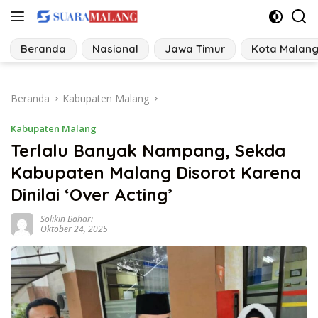
Langsung
ke
konten
Beranda
Nasional
Jawa Timur
Kota Malan
Beranda
Kabupaten Malang
Kabupaten Malang
Terlalu Banyak Nampang, Sekda
Kabupaten Malang Disorot Karena
Dinilai ‘Over Acting’
Solikin Bahari
Oktober 24, 2025