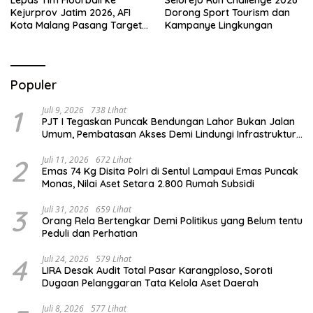
Lepas Tim Floorball ke
Selorejo Run Challenge 2026
Kejurprov Jatim 2026, AFI
Dorong Sport Tourism dan
Kota Malang Pasang Target
Kampanye Lingkungan
Prestasi
Populer
1
Juli 9, 2026
738 Lihat
PJT I Tegaskan Puncak Bendungan Lahor Bukan Jalan
Umum, Pembatasan Akses Demi Lindungi Infrastruktur
Vital
2
Juli 11, 2026
672 Lihat
Emas 74 Kg Disita Polri di Sentul Lampaui Emas Puncak
Monas, Nilai Aset Setara 2.800 Rumah Subsidi
3
Juli 31, 2026
659 Lihat
Orang Rela Bertengkar Demi Politikus yang Belum tentu
Peduli dan Perhatian
4
Juli 24, 2026
579 Lihat
LIRA Desak Audit Total Pasar Karangploso, Soroti
Dugaan Pelanggaran Tata Kelola Aset Daerah
Juli 8, 2026
577 Lihat