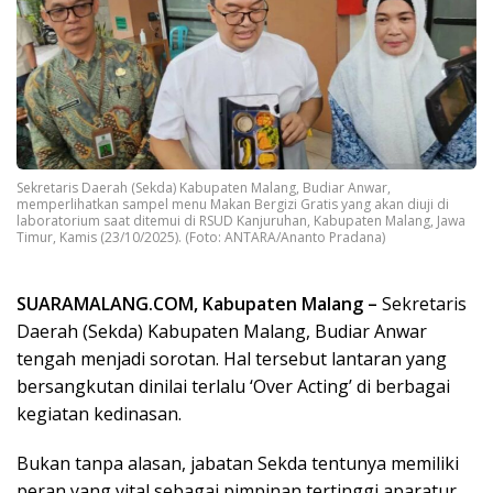
Sekretaris Daerah (Sekda) Kabupaten Malang, Budiar Anwar,
memperlihatkan sampel menu Makan Bergizi Gratis yang akan diuji di
laboratorium saat ditemui di RSUD Kanjuruhan, Kabupaten Malang, Jawa
Timur, Kamis (23/10/2025). (Foto: ANTARA/Ananto Pradana)
SUARAMALANG.COM, Kabupaten Malang –
Sekretaris
Daerah (Sekda) Kabupaten Malang, Budiar Anwar
tengah menjadi sorotan. Hal tersebut lantaran yang
bersangkutan dinilai terlalu ‘Over Acting’ di berbagai
kegiatan kedinasan.
Bukan tanpa alasan, jabatan Sekda tentunya memiliki
peran yang vital sebagai pimpinan tertinggi aparatur