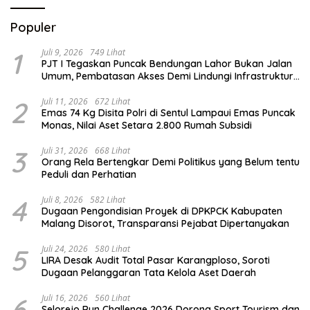
Populer
1
Juli 9, 2026
749 Lihat
PJT I Tegaskan Puncak Bendungan Lahor Bukan Jalan
Umum, Pembatasan Akses Demi Lindungi Infrastruktur
Vital
2
Juli 11, 2026
672 Lihat
Emas 74 Kg Disita Polri di Sentul Lampaui Emas Puncak
Monas, Nilai Aset Setara 2.800 Rumah Subsidi
3
Juli 31, 2026
668 Lihat
Orang Rela Bertengkar Demi Politikus yang Belum tentu
Peduli dan Perhatian
4
Juli 8, 2026
582 Lihat
Dugaan Pengondisian Proyek di DPKPCK Kabupaten
Malang Disorot, Transparansi Pejabat Dipertanyakan
5
Juli 24, 2026
580 Lihat
LIRA Desak Audit Total Pasar Karangploso, Soroti
Dugaan Pelanggaran Tata Kelola Aset Daerah
6
Juli 16, 2026
560 Lihat
Selorejo Run Challenge 2026 Dorong Sport Tourism dan