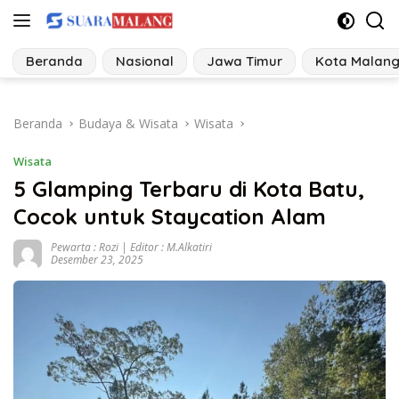
Langsung
ke
konten
Beranda
Nasional
Jawa Timur
Kota Malan
Beranda
Budaya & Wisata
Wisata
Wisata
5 Glamping Terbaru di Kota Batu,
Cocok untuk Staycation Alam
Pewarta : Rozi | Editor : M.Alkatiri
Desember 23, 2025