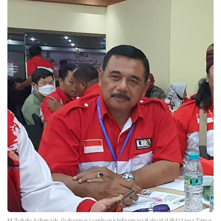
M.Zuhdy Achmadi, Gubernur Lumbung lnformasi Rakyat (LIRA) Jawa Timur.