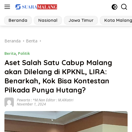
Langsung
ke
konten
Beranda
Nasional
Jawa Timur
Kota Malan
Beranda
Berita
Berita
,
Politik
Aset Salah Satu Cabup Malang
akan Dilelang di KPKNL, LIRA:
Benarkah, Kok Bisa Kontestan
Pilkada Punya Hutang?
Pewarta : *M.Nan Editor : M.AlKatiri
November 1, 2024