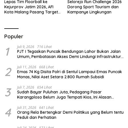
Lepas Tim Floorball ke
Selorejo Run Challenge 2026
Kejurprov Jatim 2026, AFI
Dorong Sport Tourism dan
Kota Malang Pasang Target
Kampanye Lingkungan
Prestasi
Populer
1
Juli 9, 2026
716 Lihat
PJT I Tegaskan Puncak Bendungan Lahor Bukan Jalan
Umum, Pembatasan Akses Demi Lindungi Infrastruktur
Vital
2
Juli 11, 2026
668 Lihat
Emas 74 Kg Disita Polri di Sentul Lampaui Emas Puncak
Monas, Nilai Aset Setara 2.800 Rumah Subsidi
3
Juli 7, 2026
654 Lihat
Sudah Bayar Puluhan Juta, Pedagang Pasar
Karangploso Belum Juga Tempati Kios, Ini Alasan
Disperindag
4
Juli 31, 2026
641 Lihat
Orang Rela Bertengkar Demi Politikus yang Belum tentu
Peduli dan Perhatian
Juli 24, 2026
573 Lihat