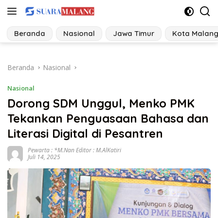
Langsung
ke
konten
Beranda
Nasional
Jawa Timur
Kota Malan
Beranda
Nasional
Nasional
Dorong SDM Unggul, Menko PMK
Tekankan Penguasaan Bahasa dan
Literasi Digital di Pesantren
Pewarta : *M.Nan Editor : M.AlKatiri
Juli 14, 2025