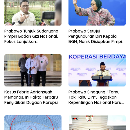
Prabowo Tunjuk Sudaryono
Prabowo Setujui
Pimpin Badan Gizi Nasional,
Pengunduran Diri Kepala
Fokus Lanjutkan
BGN, Nanik Disiapkan Pimpin
Pembenahan Program MBG
Dewan Pengawas
Kasus Febrie Adriansyah
Prabowo Singgung “Tamu
Memanas, Ini Fakta Terbaru
Tak Tahu Diri”, Tegaskan
Penyidikan Dugaan Korupsi
Kepentingan Nasional Harus
dan TPPU
Diutamakan