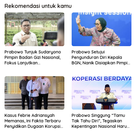
Rekomendasi untuk kamu
Prabowo Tunjuk Sudaryono
Prabowo Setujui
Pimpin Badan Gizi Nasional,
Pengunduran Diri Kepala
Fokus Lanjutkan
BGN, Nanik Disiapkan Pimpin
Pembenahan Program MBG
Dewan Pengawas
Kasus Febrie Adriansyah
Prabowo Singgung “Tamu
Memanas, Ini Fakta Terbaru
Tak Tahu Diri”, Tegaskan
Penyidikan Dugaan Korupsi
Kepentingan Nasional Harus
dan TPPU
Diutamakan