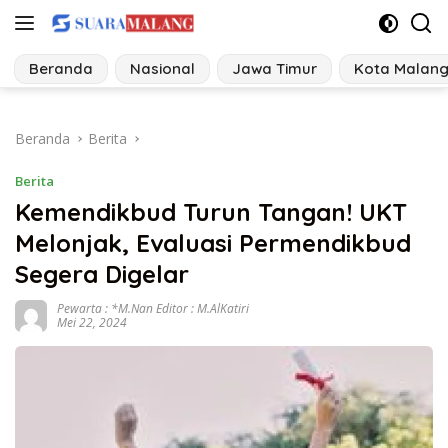
Langsung
ke
konten
Beranda
Nasional
Jawa Timur
Kota Malan
Beranda
Berita
Berita
Kemendikbud Turun Tangan! UKT
Melonjak, Evaluasi Permendikbud
Segera Digelar
Pewarta : *M.Nan Editor : M.AlKatiri
Mei 22, 2024