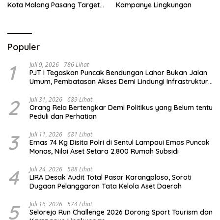
Kota Malang Pasang Target
Kampanye Lingkungan
Prestasi
Populer
1
Juli 9, 2026
786 Lihat
PJT I Tegaskan Puncak Bendungan Lahor Bukan Jalan
Umum, Pembatasan Akses Demi Lindungi Infrastruktur
Vital
2
Juli 31, 2026
689 Lihat
Orang Rela Bertengkar Demi Politikus yang Belum tentu
Peduli dan Perhatian
3
Juli 11, 2026
681 Lihat
Emas 74 Kg Disita Polri di Sentul Lampaui Emas Puncak
Monas, Nilai Aset Setara 2.800 Rumah Subsidi
4
Juli 24, 2026
588 Lihat
LIRA Desak Audit Total Pasar Karangploso, Soroti
Dugaan Pelanggaran Tata Kelola Aset Daerah
5
Juli 16, 2026
574 Lihat
Selorejo Run Challenge 2026 Dorong Sport Tourism dan