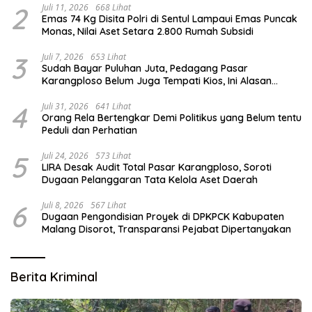
2
Juli 11, 2026
668 Lihat
Emas 74 Kg Disita Polri di Sentul Lampaui Emas Puncak
Monas, Nilai Aset Setara 2.800 Rumah Subsidi
3
Juli 7, 2026
653 Lihat
Sudah Bayar Puluhan Juta, Pedagang Pasar
Karangploso Belum Juga Tempati Kios, Ini Alasan
Disperindag
4
Juli 31, 2026
641 Lihat
Orang Rela Bertengkar Demi Politikus yang Belum tentu
Peduli dan Perhatian
5
Juli 24, 2026
573 Lihat
LIRA Desak Audit Total Pasar Karangploso, Soroti
Dugaan Pelanggaran Tata Kelola Aset Daerah
6
Juli 8, 2026
567 Lihat
Dugaan Pengondisian Proyek di DPKPCK Kabupaten
Malang Disorot, Transparansi Pejabat Dipertanyakan
Berita Kriminal