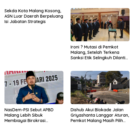
Responsif
Sekda Kota Malang Kosong,
ASN Luar Daerah Berpeluang
Isi Jabatan Strategis
Ironi ? Mutasi di Pemkot
Malang, Setelah Terkena
Sanksi Etik Selingkuh Dilantik,
Sekda Melorot Jadi Asisten
NasDem-PSI Sebut APBD
Dishub Akui Blokade Jalan
Malang Lebih Sibuk
Griyashanta Langgar Aturan,
Membiayai Birokrasi
Pemkot Malang Masih Pilih
daripada Mengurus Warga
Menunggu