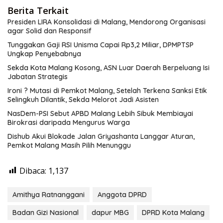
Berita Terkait
Presiden LIRA Konsolidasi di Malang, Mendorong Organisasi
agar Solid dan Responsif
Tunggakan Gaji RSI Unisma Capai Rp3,2 Miliar, DPMPTSP
Ungkap Penyebabnya
Sekda Kota Malang Kosong, ASN Luar Daerah Berpeluang Isi
Jabatan Strategis
Ironi ? Mutasi di Pemkot Malang, Setelah Terkena Sanksi Etik
Selingkuh Dilantik, Sekda Melorot Jadi Asisten
NasDem-PSI Sebut APBD Malang Lebih Sibuk Membiayai
Birokrasi daripada Mengurus Warga
Dishub Akui Blokade Jalan Griyashanta Langgar Aturan,
Pemkot Malang Masih Pilih Menunggu
Dibaca:
1,137
Amithya Ratnanggani
Anggota DPRD
Badan Gizi Nasional
dapur MBG
DPRD Kota Malang