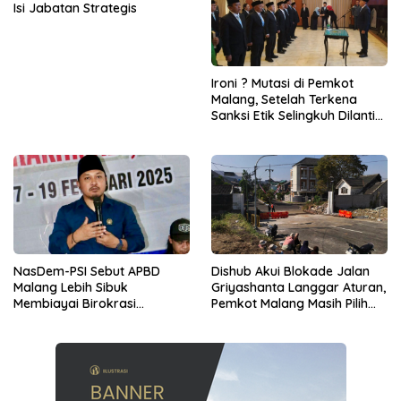
Isi Jabatan Strategis
Ironi ? Mutasi di Pemkot
Malang, Setelah Terkena
Sanksi Etik Selingkuh Dilantik,
Sekda Melorot Jadi Asisten
NasDem-PSI Sebut APBD
Dishub Akui Blokade Jalan
Malang Lebih Sibuk
Griyashanta Langgar Aturan,
Membiayai Birokrasi
Pemkot Malang Masih Pilih
daripada Mengurus Warga
Menunggu