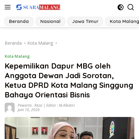
Langsung
ke
konten
Beranda
Nasional
Jawa Timur
Kota Malan
Beranda
Kota Malang
Kota Malang
Kepemilikan Dapur MBG oleh
Anggota Dewan Jadi Sorotan,
Ketua DPRD Kota Malang Singgung
Bahaya Orientasi Bisnis
Pewarta : Reza | Editor : M.Alkatiri
Juni 16, 2026