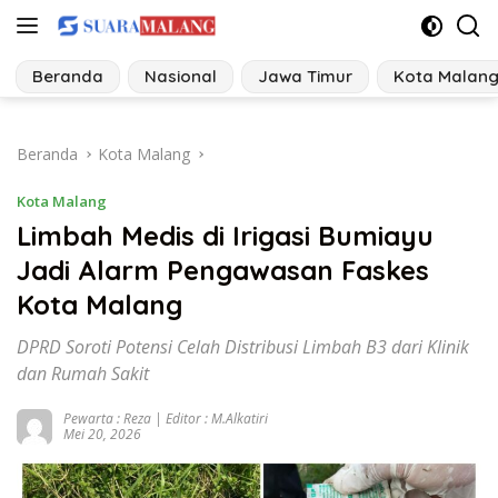
Langsung
ke
konten
Beranda
Nasional
Jawa Timur
Kota Malan
Beranda
Kota Malang
Kota Malang
Limbah Medis di Irigasi Bumiayu
Jadi Alarm Pengawasan Faskes
Kota Malang
DPRD Soroti Potensi Celah Distribusi Limbah B3 dari Klinik
dan Rumah Sakit
Pewarta : Reza | Editor : M.Alkatiri
Mei 20, 2026