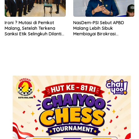
Ironi ? Mutasi di Pemkot
NasDem-PSI Sebut APBD
Malang, Setelah Terkena
Malang Lebih Sibuk
Sanksi Etik Selingkuh Dilantik,
Membiayai Birokrasi
Sekda Melorot Jadi Asisten
daripada Mengurus Warga