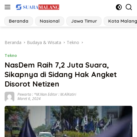
Langsung
ke
konten
Beranda
Nasional
Jawa Timur
Kota Malan
Beranda
Budaya & Wisata
Tekno
Tekno
NasDem Raih 7,2 Juta Suara,
Sikapnya di Sidang Hak Angket
Disorot Netizen
Pewarta : *M.Nan Editor : M.AlKatiri
Maret 6, 2024