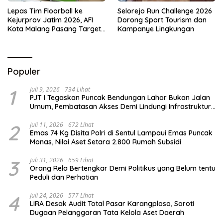
Lepas Tim Floorball ke
Selorejo Run Challenge 2026
Kejurprov Jatim 2026, AFI
Dorong Sport Tourism dan
Kota Malang Pasang Target
Kampanye Lingkungan
Prestasi
Populer
1
Juli 9, 2026
734 Lihat
PJT I Tegaskan Puncak Bendungan Lahor Bukan Jalan
Umum, Pembatasan Akses Demi Lindungi Infrastruktur
Vital
2
Juli 11, 2026
672 Lihat
Emas 74 Kg Disita Polri di Sentul Lampaui Emas Puncak
Monas, Nilai Aset Setara 2.800 Rumah Subsidi
3
Juli 31, 2026
659 Lihat
Orang Rela Bertengkar Demi Politikus yang Belum tentu
Peduli dan Perhatian
4
Juli 24, 2026
577 Lihat
LIRA Desak Audit Total Pasar Karangploso, Soroti
Dugaan Pelanggaran Tata Kelola Aset Daerah