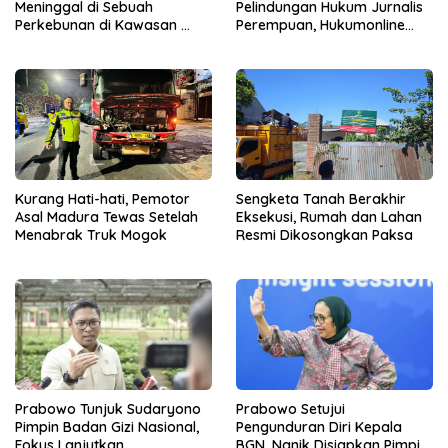
Meninggal di Sebuah
Pelindungan Hukum Jurnalis
Perkebunan di Kawasan
Perempuan, Hukumonline
Singosari
Menyediakan Layanan AI
Gratis
Kurang Hati-hati, Pemotor
Sengketa Tanah Berakhir
Asal Madura Tewas Setelah
Eksekusi, Rumah dan Lahan
Menabrak Truk Mogok
Resmi Dikosongkan Paksa
Prabowo Tunjuk Sudaryono
Prabowo Setujui
Pimpin Badan Gizi Nasional,
Pengunduran Diri Kepala
Fokus Lanjutkan
BGN, Nanik Disiapkan Pimpin