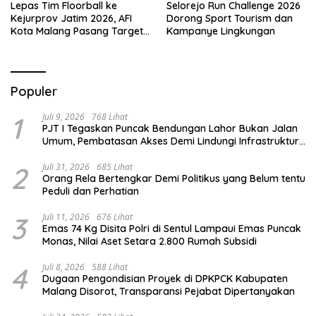
Lepas Tim Floorball ke
Selorejo Run Challenge 2026
Kejurprov Jatim 2026, AFI
Dorong Sport Tourism dan
Kota Malang Pasang Target
Kampanye Lingkungan
Prestasi
Populer
1
Juli 9, 2026
768 Lihat
PJT I Tegaskan Puncak Bendungan Lahor Bukan Jalan
Umum, Pembatasan Akses Demi Lindungi Infrastruktur
Vital
2
Juli 31, 2026
685 Lihat
Orang Rela Bertengkar Demi Politikus yang Belum tentu
Peduli dan Perhatian
3
Juli 11, 2026
676 Lihat
Emas 74 Kg Disita Polri di Sentul Lampaui Emas Puncak
Monas, Nilai Aset Setara 2.800 Rumah Subsidi
4
Juli 8, 2026
588 Lihat
Dugaan Pengondisian Proyek di DPKPCK Kabupaten
Malang Disorot, Transparansi Pejabat Dipertanyakan