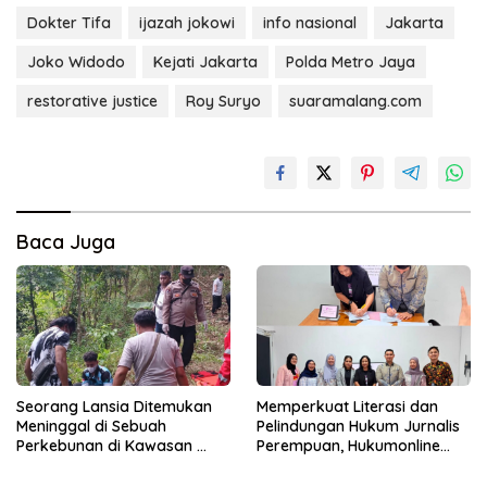
Dokter Tifa
ijazah jokowi
info nasional
Jakarta
Joko Widodo
Kejati Jakarta
Polda Metro Jaya
restorative justice
Roy Suryo
suaramalang.com
Baca Juga
Seorang Lansia Ditemukan
Memperkuat Literasi dan
Meninggal di Sebuah
Pelindungan Hukum Jurnalis
Perkebunan di Kawasan
Perempuan, Hukumonline
Singosari
Menyediakan Layanan AI
Gratis