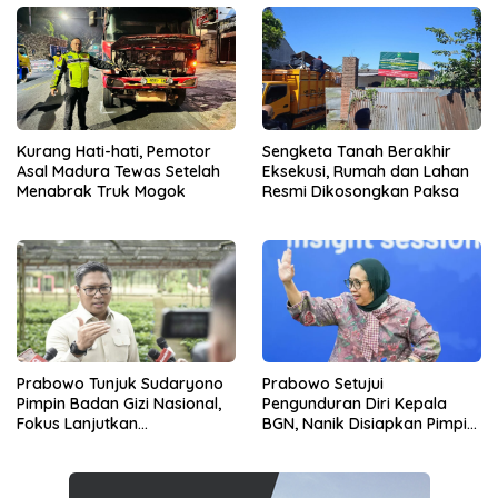
Kurang Hati-hati, Pemotor
Sengketa Tanah Berakhir
Asal Madura Tewas Setelah
Eksekusi, Rumah dan Lahan
Menabrak Truk Mogok
Resmi Dikosongkan Paksa
Prabowo Tunjuk Sudaryono
Prabowo Setujui
Pimpin Badan Gizi Nasional,
Pengunduran Diri Kepala
Fokus Lanjutkan
BGN, Nanik Disiapkan Pimpin
Pembenahan Program MBG
Dewan Pengawas