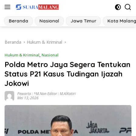
Langsung
ke
konten
Beranda
Nasional
Jawa Timur
Kota Malan
Beranda
Hukum & Kriminal
Hukum & Kriminal
,
Nasional
Polda Metro Jaya Segera Tentukan
Status P21 Kasus Tudingan Ijazah
Jokowi
Pewarta : *M.Nan Editor : M.AlKatiri
Mei 13, 2026