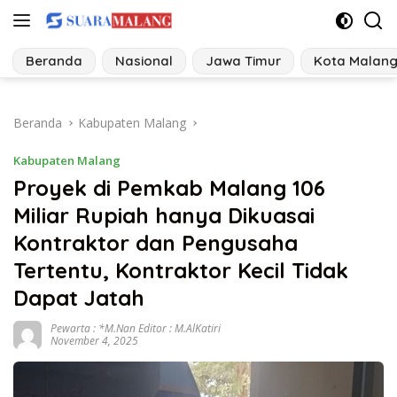
Langsung
ke
konten
Beranda
Nasional
Jawa Timur
Kota Malan
Beranda
Kabupaten Malang
Kabupaten Malang
Proyek di Pemkab Malang 106
Miliar Rupiah hanya Dikuasai
Kontraktor dan Pengusaha
Tertentu, Kontraktor Kecil Tidak
Dapat Jatah
Pewarta : *M.Nan Editor : M.AlKatiri
November 4, 2025