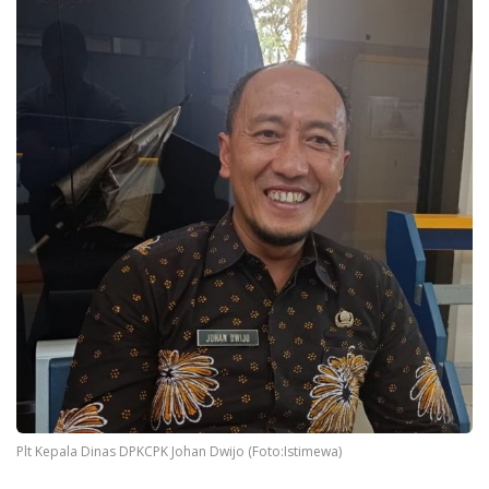
Plt Kepala Dinas DPKCPK Johan Dwijo (Foto:Istimewa)