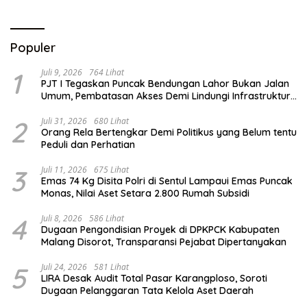
Prestasi
Populer
1
Juli 9, 2026
764 Lihat
PJT I Tegaskan Puncak Bendungan Lahor Bukan Jalan
Umum, Pembatasan Akses Demi Lindungi Infrastruktur
Vital
2
Juli 31, 2026
680 Lihat
Orang Rela Bertengkar Demi Politikus yang Belum tentu
Peduli dan Perhatian
3
Juli 11, 2026
675 Lihat
Emas 74 Kg Disita Polri di Sentul Lampaui Emas Puncak
Monas, Nilai Aset Setara 2.800 Rumah Subsidi
4
Juli 8, 2026
586 Lihat
Dugaan Pengondisian Proyek di DPKPCK Kabupaten
Malang Disorot, Transparansi Pejabat Dipertanyakan
5
Juli 24, 2026
581 Lihat
LIRA Desak Audit Total Pasar Karangploso, Soroti
Dugaan Pelanggaran Tata Kelola Aset Daerah