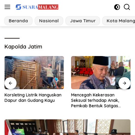
Langsung
ke
konten
Beranda
Nasional
Jawa Timur
Kota Malan
Kapolda Jatim
Mencegah Kekerasan
Proyek Irigasi di
Seksual terhadap Anak,
Sumberpucung Diduga
Pemkab Bentuk Satgas
Abaikan SOP, Pengawasan
Perlindungan Anak
Dipertanyakan