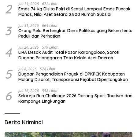
2
Juli 11, 2026
672 Lihat
Emas 74 Kg Disita Polri di Sentul Lampaui Emas Puncak
Monas, Nilai Aset Setara 2.800 Rumah Subsidi
3
Juli 31, 2026
664 Lihat
Orang Rela Bertengkar Demi Politikus yang Belum tentu
Peduli dan Perhatian
4
Juli 24, 2026
579 Lihat
LIRA Desak Audit Total Pasar Karangploso, Soroti
Dugaan Pelanggaran Tata Kelola Aset Daerah
5
Juli 8, 2026
578 Lihat
Dugaan Pengondisian Proyek di DPKPCK Kabupaten
Malang Disorot, Transparansi Pejabat Dipertanyakan
6
Juli 16, 2026
558 Lihat
Selorejo Run Challenge 2026 Dorong Sport Tourism dan
Kampanye Lingkungan
Berita Kriminal