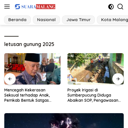
Langsung
ke
konten
Beranda
Nasional
Jawa Timur
Kota Malan
letusan gunung 2025
Proyek Irigasi di
Ancaman Perubahan Iklim
Sumberpucung Diduga
Desa di Jatim Bangun
Abaikan SOP, Pengawasan
Tangguh Bencana
Dipertanyakan