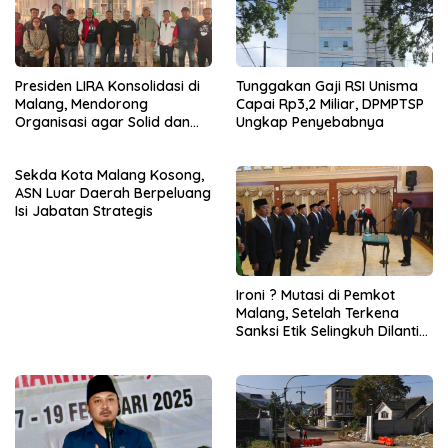
Presiden LIRA Konsolidasi di
Tunggakan Gaji RSI Unisma
Malang, Mendorong
Capai Rp3,2 Miliar, DPMPTSP
Organisasi agar Solid dan
Ungkap Penyebabnya
Responsif
Sekda Kota Malang Kosong,
ASN Luar Daerah Berpeluang
Isi Jabatan Strategis
Ironi ? Mutasi di Pemkot
Malang, Setelah Terkena
Sanksi Etik Selingkuh Dilantik,
Sekda Melorot Jadi Asisten