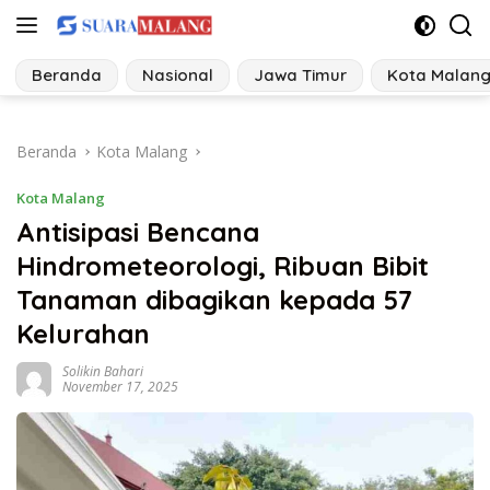
Langsung
ke
konten
Beranda
Nasional
Jawa Timur
Kota Malan
Beranda
Kota Malang
Kota Malang
Antisipasi Bencana
Hindrometeorologi, Ribuan Bibit
Tanaman dibagikan kepada 57
Kelurahan
Solikin Bahari
November 17, 2025