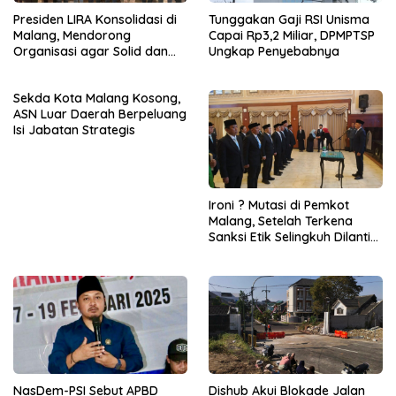
Presiden LIRA Konsolidasi di
Tunggakan Gaji RSI Unisma
Malang, Mendorong
Capai Rp3,2 Miliar, DPMPTSP
Organisasi agar Solid dan
Ungkap Penyebabnya
Responsif
Sekda Kota Malang Kosong,
ASN Luar Daerah Berpeluang
Isi Jabatan Strategis
Ironi ? Mutasi di Pemkot
Malang, Setelah Terkena
Sanksi Etik Selingkuh Dilantik,
Sekda Melorot Jadi Asisten
NasDem-PSI Sebut APBD
Dishub Akui Blokade Jalan