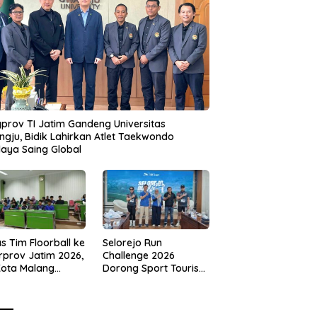
prov TI Jatim Gandeng Universitas
gju, Bidik Lahirkan Atlet Taekwondo
aya Saing Global
s Tim Floorball ke
Selorejo Run
rprov Jatim 2026,
Challenge 2026
Kota Malang
Dorong Sport Tourism
ng Target
dan Kampanye
tasi
Lingkungan