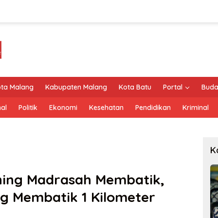
ta Malang
Kabupaten Malang
Kota Batu
Portal
Buda
al
Politik
Ekonomi
Kesehatan
Pendidikan
Kriminal
K
hing Madrasah Membatik,
g Membatik 1 Kilometer