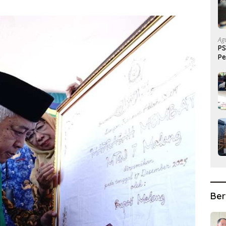
Ag
PS
Pe
Pr
Ber