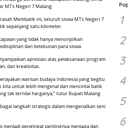
Pop
ar MTs Negeri 7 Malang.
1
sah Membatik ini, seluruh siswa MTs Negeri 7
ik sepanjang satu kilometer.
2
capaian yang tidak hanya menonjolkan
kedisiplinan dan ketekunan para siswa.
3
yampaikan apresiasi atas pelaksanaan program
an, dan kreativitas.
4
a merayakan warisan budaya Indonesia yang begitu
 kita untuk lebih mengenal dan mencintai batik
ng tak ternilai harganya,” tutur Bupati Malang.
5
bagai langkah strategis dalam mengenalkan seni
6
ini menjadi pengingat pentingnya menjaga dan