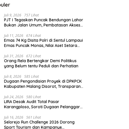
uler
Juli 9, 2026
757 Lihat
PJT I Tegaskan Puncak Bendungan Lahor
Bukan Jalan Umum, Pembatasan Akses
Demi Lindungi Infrastruktur Vital
Juli 11, 2026
674 Lihat
Emas 74 Kg Disita Polri di Sentul Lampaui
Emas Puncak Monas, Nilai Aset Setara
2.800 Rumah Subsidi
Juli 31, 2026
672 Lihat
Orang Rela Bertengkar Demi Politikus
yang Belum tentu Peduli dan Perhatian
Juli 8, 2026
585 Lihat
Dugaan Pengondisian Proyek di DPKPCK
Kabupaten Malang Disorot, Transparansi
Pejabat Dipertanyakan
Juli 24, 2026
580 Lihat
LIRA Desak Audit Total Pasar
Karangploso, Soroti Dugaan Pelanggaran
Tata Kelola Aset Daerah
Juli 16, 2026
561 Lihat
Selorejo Run Challenge 2026 Dorong
Sport Tourism dan Kampanye