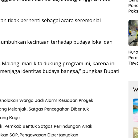
Pond
Paks
Lak
n tidak berhenti sebagai acara seremonial
mbuhkan kecintaan terhadap budaya lokal dan
Kura
Pem
alang, mari kita dukung program ini, karena ini
Tewa
Men
s menjaga identitas budaya bangsa,” pungkas Bupati
Mog
W
Penolakan Warga Jadi Alarm Kesiapan Proyek
ang Melonjak, Satgas Pencegahan Dibentuk
udang Kayu
k, Pemkab Bentuk Satgas Perlindungan Anak
aikan SOP, Pengawasan Dipertanyakan