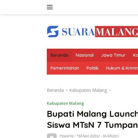
Langsung
ke
konten
Beranda
Nasional
Jawa Timur
Ko
Pemerintahan
Politik
Hukum & Krimin
Beranda
Kabupaten Malang
Kabupaten Malang
Bupati Malang Launc
Siswa MTsN 7 Tumpan
Pewarta : *M.Nan Editor : M.AlKatiri