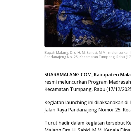
Bupati Malang, Drs. H. M. Sanusi, M.M., meluncurka
Pandanajeng No. 25, Kecamatan Tumpang, Rabu (17/
SUARAMALANG.COM, Kabupaten Mala
resmi meluncurkan Program Madrasah 
Kecamatan Tumpang, Rabu (17/12/2025
Kegiatan launching ini dilaksanakan di
Jalan Raya Pandanajeng Nomor 25, K
Turut hadir dalam kegiatan tersebut 
Malang Drs. H. Sahid, M.M, Kepala Din