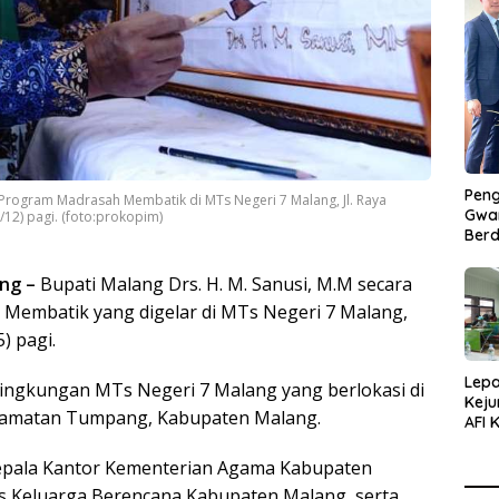
Peng
n Program Madrasah Membatik di MTs Negeri 7 Malang, Jl. Raya
Gwan
12) pagi. (foto:prokopim)
Berd
ng –
Bupati Malang Drs. H. M. Sanusi, M.M secara
Membatik yang digelar di MTs Negeri 7 Malang,
) pagi.
Lepa
 lingkungan MTs Negeri 7 Malang yang berlokasi di
Keju
ecamatan Tumpang, Kabupaten Malang.
AFI 
Pasa
Pres
Kepala Kantor Kementerian Agama Kabupaten
as Keluarga Berencana Kabupaten Malang, serta