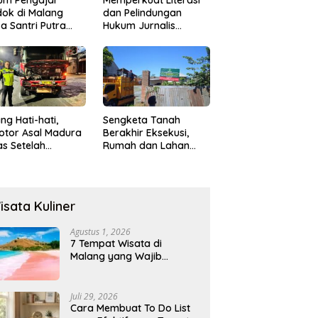
ok di Malang
dan Pelindungan
a Santri Putra
Hukum Jurnalis
ukan Onani
Perempuan,
Hukumonline
Menyediakan Layanan
AI Gratis
ng Hati-hati,
Sengketa Tanah
otor Asal Madura
Berakhir Eksekusi,
s Setelah
Rumah dan Lahan
abrak Truk
Resmi Dikosongkan
ok
Paksa
isata Kuliner
Agustus 1, 2026
7 Tempat Wisata di
Malang yang Wajib
Dikunjungi 2026, Ada
Destinasi Baru
Juli 29, 2026
Cara Membuat To Do List