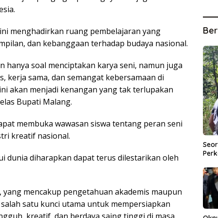
sia.
Ber
 ini menghadirkan ruang pembelajaran yang
ilan, dan kebanggaan terhadap budaya nasional.
n hanya soal menciptakan karya seni, namun juga
as, kerja sama, dan semangat kebersamaan di
ini akan menjadi kenangan yang tak terlupakan
elas Bupati Malang.
dapat membuka wawasan siswa tentang peran seni
i kreatif nasional.
Seor
Perk
ui dunia diharapkan dapat terus dilestarikan oleh
stik, yang mencakup pengetahuan akademis maupun
ah salah satu kunci utama untuk mempersiapkan
ngguh, kreatif, dan berdaya saing tinggi di masa
Okn