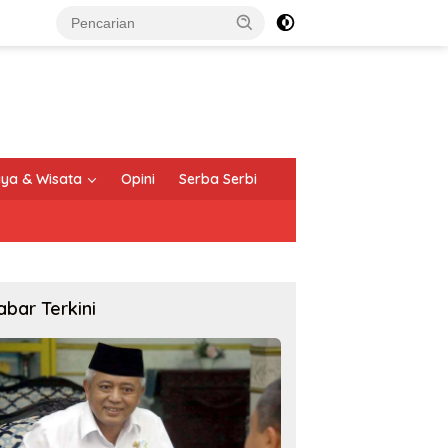
ya & Wisata
Opini
Serba Serbi
abar Terkini