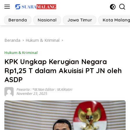
Langsung
ke
konten
Beranda
Nasional
Jawa Timur
Kota Malan
Beranda
Hukum & Kriminal
Hukum & Kriminal
KPK Ungkap Kerugian Negara
Rp1,25 T dalam Akuisisi PT JN oleh
ASDP
Pewarta : *M.Nan Editor : M.AlKatiri
November 23, 2025