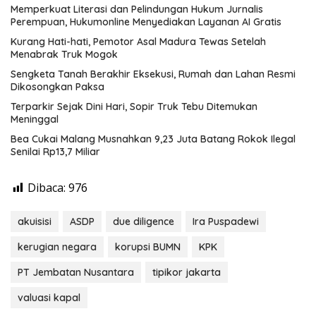
Memperkuat Literasi dan Pelindungan Hukum Jurnalis
Perempuan, Hukumonline Menyediakan Layanan AI Gratis
Kurang Hati-hati, Pemotor Asal Madura Tewas Setelah
Menabrak Truk Mogok
Sengketa Tanah Berakhir Eksekusi, Rumah dan Lahan Resmi
Dikosongkan Paksa
Terparkir Sejak Dini Hari, Sopir Truk Tebu Ditemukan
Meninggal
Bea Cukai Malang Musnahkan 9,23 Juta Batang Rokok Ilegal
Senilai Rp13,7 Miliar
Dibaca:
976
akuisisi
ASDP
due diligence
Ira Puspadewi
kerugian negara
korupsi BUMN
KPK
PT Jembatan Nusantara
tipikor jakarta
valuasi kapal