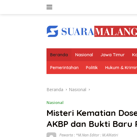
Langsung
ke
konten
Beranda
Nasional
Jawa Timur
Ko
Pemerintahan
Politik
Hukum & Krimin
Beranda
Nasional
Nasional
Misteri Kematian Dos
AKBP dan Bukti Baru 
Pewarta : *M.Nan Editor : M.AlKatiri