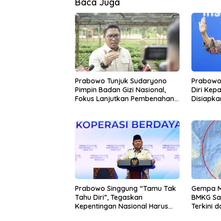
Baca Juga
Prabowo Tunjuk Sudaryono
Prabowo 
Pimpin Badan Gizi Nasional,
Diri Kep
Fokus Lanjutkan Pembenahan
Disiapka
Program MBG
Pengaw
Prabowo Singgung “Tamu Tak
Gempa M 
Tahu Diri”, Tegaskan
BMKG Sa
Kepentingan Nasional Harus
Terkini 
Diutamakan