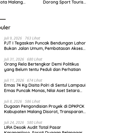
Kota Malang
Dorong Sport Tourism
ng Target
dan Kampanye
tasi
Lingkungan
uler
Juli 9, 2026
763 Lihat
PJT I Tegaskan Puncak Bendungan Lahor
Bukan Jalan Umum, Pembatasan Akses
Demi Lindungi Infrastruktur Vital
Juli 31, 2026
680 Lihat
Orang Rela Bertengkar Demi Politikus
yang Belum tentu Peduli dan Perhatian
Juli 11, 2026
674 Lihat
Emas 74 Kg Disita Polri di Sentul Lampaui
Emas Puncak Monas, Nilai Aset Setara
2.800 Rumah Subsidi
Juli 8, 2026
586 Lihat
Dugaan Pengondisian Proyek di DPKPCK
Kabupaten Malang Disorot, Transparansi
Pejabat Dipertanyakan
Juli 24, 2026
580 Lihat
LIRA Desak Audit Total Pasar
Karangploso, Soroti Dugaan Pelanggaran