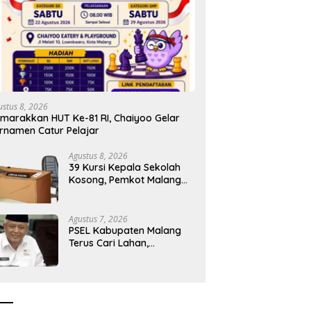
ustus 8, 2026
marakkan HUT Ke-81 RI, Chaiyoo Gelar
rnamen Catur Pelajar
Agustus 8, 2026
39 Kursi Kepala Sekolah
Kosong, Pemkot Malang
Sudah Siapkan Calon tapi
Masih Menunggu Restu
Pusat
Agustus 7, 2026
PSEL Kabupaten Malang
Terus Cari Lahan,
Penolakan Warga Jadi
Alarm Kesiapan Proyek