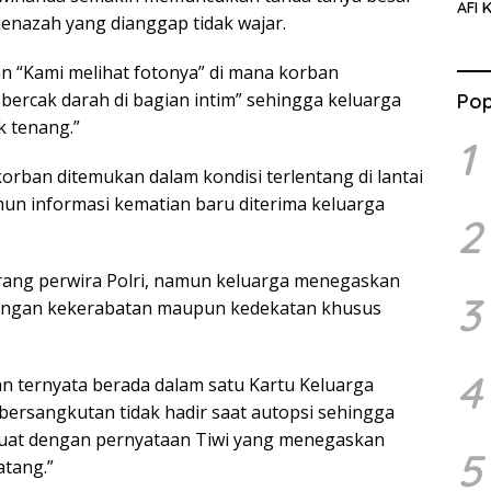
AFI 
enazah yang dianggap tidak wajar.
Pasa
Pres
an “Kami melihat fotonya” di mana korban
da bercak darah di bagian intim” sehingga keluarga
Pop
k tenang.”
1
rban ditemukan dalam kondisi terlentang di lantai
un informasi kematian baru diterima keluarga
2
rang perwira Polri, namun keluarga menegaskan
3
bungan kekerabatan maupun kedekatan khusus
4
n ternyata berada dalam satu Kartu Keluarga
ersangkutan tidak hadir saat autopsi sehingga
uat dengan pernyataan Tiwi yang menegaskan
5
tang.”