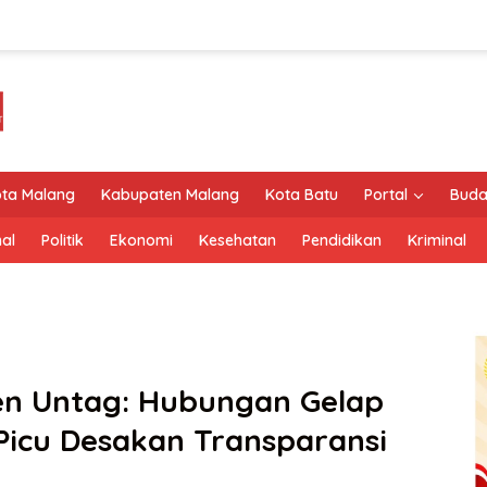
ta Malang
Kabupaten Malang
Kota Batu
Portal
Buda
al
Politik
Ekonomi
Kesehatan
Pendidikan
Kriminal
en Untag: Hubungan Gelap
Picu Desakan Transparansi