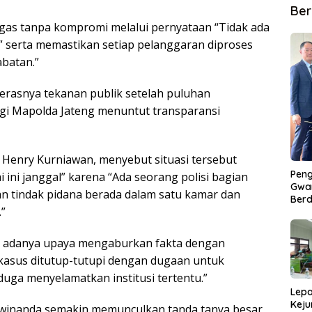
Ber
gas tanpa kompromi melalui pernyataan “Tidak ada
 serta memastikan setiap pelanggaran diproses
batan.”
erasnya tekanan publik setelah puluhan
i Mapolda Jateng menuntut transparansi
 Henry Kurniawan, menyebut situasi tersebut
Peng
ini janggal” karena “Ada seorang polisi bagian
Gwan
an tindak pidana berada dalam satu kamar dan
Berd
.”
n adanya upaya mengaburkan fakta dengan
kasus ditutup-tutupi dengan dugaan untuk
ga menyelamatkan institusi tertentu.”
Lepa
Keju
n Dwinanda semakin memunculkan tanda tanya besar