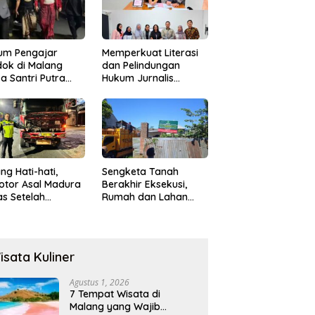
um Pengajar
Memperkuat Literasi
ok di Malang
dan Pelindungan
a Santri Putra
Hukum Jurnalis
ukan Onani
Perempuan,
Hukumonline
Menyediakan Layanan
AI Gratis
ng Hati-hati,
Sengketa Tanah
otor Asal Madura
Berakhir Eksekusi,
s Setelah
Rumah dan Lahan
abrak Truk
Resmi Dikosongkan
ok
Paksa
isata Kuliner
Agustus 1, 2026
7 Tempat Wisata di
Malang yang Wajib