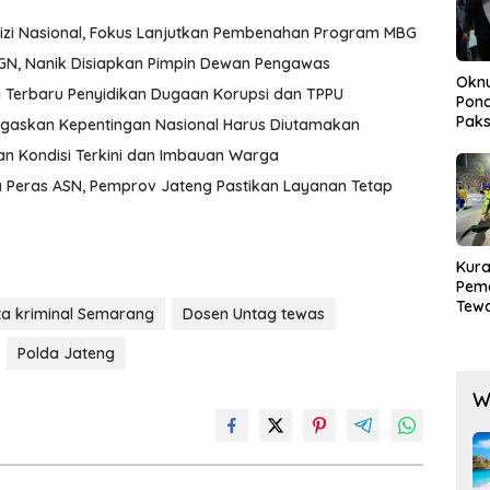
izi Nasional, Fokus Lanjutkan Pembenahan Program MBG
BGN, Nanik Disiapkan Pimpin Dewan Pengawas
Okn
a Terbaru Penyidikan Dugaan Korupsi dan TPPU
Pond
Paks
egaskan Kepentingan Nasional Harus Diutamakan
Lak
n Kondisi Terkini dan Imbauan Warga
a Peras ASN, Pemprov Jateng Pastikan Layanan Tetap
Kura
Pem
Tewa
ta kriminal Semarang
Dosen Untag tewas
Men
Mog
Polda Jateng
W