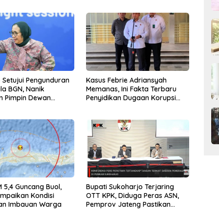
Setujui Pengunduran
Kasus Febrie Adriansyah
ala BGN, Nanik
Memanas, Ini Fakta Terbaru
n Pimpin Dewan
Penyidikan Dugaan Korupsi
as
dan TPPU
5,4 Guncang Buol,
Bupati Sukoharjo Terjaring
mpaikan Kondisi
OTT KPK, Diduga Peras ASN,
dan Imbauan Warga
Pemprov Jateng Pastikan
Layanan Tetap Berjalan