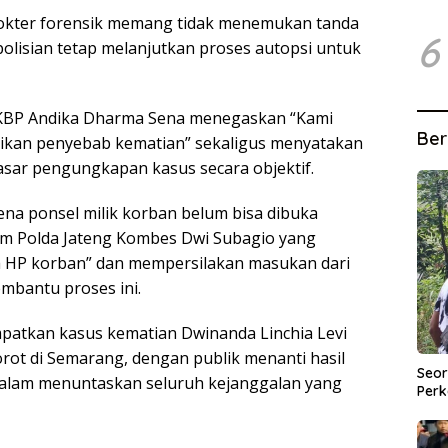
 dokter forensik memang tidak menemukan tanda
6
polisian tetap melanjutkan proses autopsi untuk
AKBP Andika Dharma Sena menegaskan “Kami
Ber
ikan penyebab kematian” sekaligus menyatakan
sar pengungkapan kasus secara objektif.
na ponsel milik korban belum bisa dibuka
m Polda Jateng Kombes Dwi Subagio yang
 HP korban” dan mempersilakan masukan dari
bantu proses ini.
mpatkan kasus kematian Dwinanda Linchia Levi
sorot di Semarang, dengan publik menanti hasil
Seor
 dalam menuntaskan seluruh kejanggalan yang
Perk