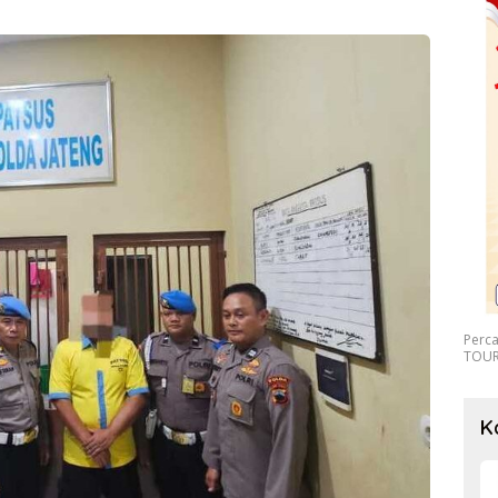
Perc
TOUR
K