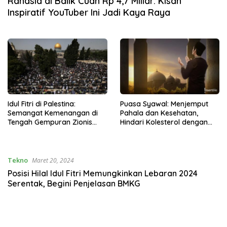
Rahasia di Balik Cuan Rp 4,7 Miliar: Kisah
Inspiratif YouTuber Ini Jadi Kaya Raya
Idul Fitri di Palestina:
Puasa Syawal: Menjemput
Semangat Kemenangan di
Pahala dan Kesehatan,
Tengah Gempuran Zionis
Hindari Kolesterol dengan
Israel
Puasa Sunnah Istimewa Ini
Tekno
Maret 20, 2024
Posisi Hilal Idul Fitri Memungkinkan Lebaran 2024
Serentak, Begini Penjelasan BMKG