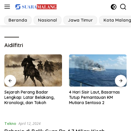
Langsung
ke
konten
Beranda
Nasional
Jawa Timur
Kota Malan
Aidilfitri
4 Hari Sisir Laut, Basarnas
Data Lengkap 21 Tersangka
Tutup Pemantauan KM
dalam 3 Klaster Perkara
Mutiara Sentosa 2
Hibah Pokir DPRD Jawa
Timur
Tekno
April 12, 2024