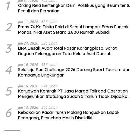
1
Juli 31, 2026
709 Lihat
Orang Rela Bertengkar Demi Politikus yang Belum tentu
Peduli dan Perhatian
2
Juli 11, 2026
686 Lihat
Emas 74 Kg Disita Polri di Sentul Lampaui Emas Puncak
Monas, Nilai Aset Setara 2.800 Rumah Subsidi
3
Juli 24, 2026
596 Lihat
LIRA Desak Audit Total Pasar Karangploso, Soroti
Dugaan Pelanggaran Tata Kelola Aset Daerah
4
Juli 16, 2026
586 Lihat
Selorejo Run Challenge 2026 Dorong Sport Tourism dan
Kampanye Lingkungan
5
Juli 16, 2026
574 Lihat
Karyawan Kontrak PT Jasa Marga Tollroad Operation
Mengeluhkan Statusnya Sudah 5 Tahun Tidak Dijadikan
Karyawan Tetap
6
Juli 13, 2026
565 Lihat
Kebakaran Pasar Turen Malang Hanguskan Lapak
Pedagang, Penyebab Masih Diselidiki