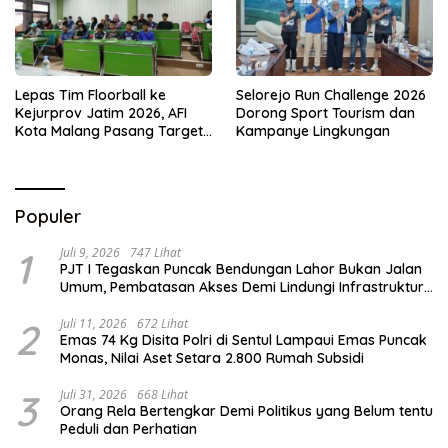
Lepas Tim Floorball ke
Selorejo Run Challenge 2026
Kejurprov Jatim 2026, AFI
Dorong Sport Tourism dan
Kota Malang Pasang Target
Kampanye Lingkungan
Prestasi
Populer
1
Juli 9, 2026
747 Lihat
PJT I Tegaskan Puncak Bendungan Lahor Bukan Jalan
Umum, Pembatasan Akses Demi Lindungi Infrastruktur
Vital
2
Juli 11, 2026
672 Lihat
Emas 74 Kg Disita Polri di Sentul Lampaui Emas Puncak
Monas, Nilai Aset Setara 2.800 Rumah Subsidi
3
Juli 31, 2026
668 Lihat
Orang Rela Bertengkar Demi Politikus yang Belum tentu
Peduli dan Perhatian