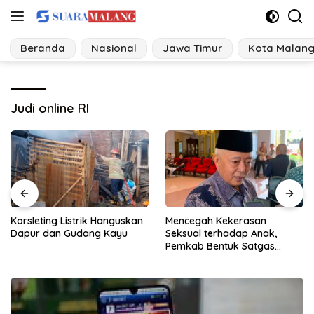
Langsung
ke
konten
Beranda
Nasional
Jawa Timur
Kota Malan
Judi online RI
Korsleting Listrik Hanguskan
Mencegah Kekerasan
Dapur dan Gudang Kayu
Seksual terhadap Anak,
Pemkab Bentuk Satgas
Perlindungan Anak