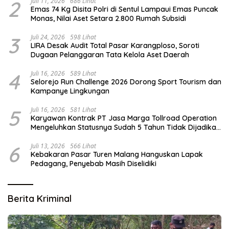
2
Juli 11, 2026
686 Lihat
Emas 74 Kg Disita Polri di Sentul Lampaui Emas Puncak
Monas, Nilai Aset Setara 2.800 Rumah Subsidi
3
Juli 24, 2026
598 Lihat
LIRA Desak Audit Total Pasar Karangploso, Soroti
Dugaan Pelanggaran Tata Kelola Aset Daerah
4
Juli 16, 2026
589 Lihat
Selorejo Run Challenge 2026 Dorong Sport Tourism dan
Kampanye Lingkungan
5
Juli 16, 2026
581 Lihat
Karyawan Kontrak PT Jasa Marga Tollroad Operation
Mengeluhkan Statusnya Sudah 5 Tahun Tidak Dijadikan
Karyawan Tetap
6
Juli 13, 2026
566 Lihat
Kebakaran Pasar Turen Malang Hanguskan Lapak
Pedagang, Penyebab Masih Diselidiki
Berita Kriminal