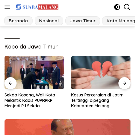
Langsung
ke
konten
Beranda
Nasional
Jawa Timur
Kota Malan
Kapolda Jawa Timur
Kasus Perceraian di Jatim
Iran Tegaskan Tak Akan
Tertinggi dipegang
Lepas Kendali Selat Hormuz
Kabupaten Malang
dalam Kondisi Apa Pun