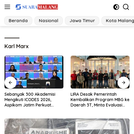
Langsung
ke
konten
Beranda
Nasional
Jawa Timur
Kota Malan
Karl Marx
isi
LIRA Desak Pemerintah
Presiden LIRA Konsolida
6,
Kembalikan Program MBG ke
Malang, Mendorong
t
Daerah 3T, Minta Evaluasi
Organisasi agar Solid 
al
Total
Responsif