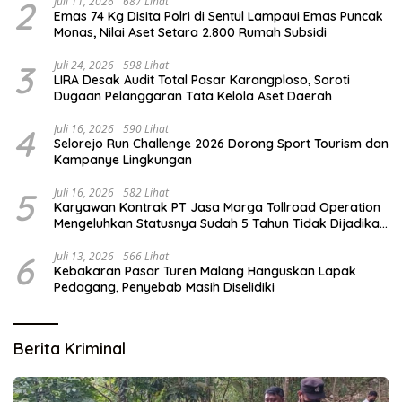
2
Juli 11, 2026
687 Lihat
Emas 74 Kg Disita Polri di Sentul Lampaui Emas Puncak
Monas, Nilai Aset Setara 2.800 Rumah Subsidi
3
Juli 24, 2026
598 Lihat
LIRA Desak Audit Total Pasar Karangploso, Soroti
Dugaan Pelanggaran Tata Kelola Aset Daerah
4
Juli 16, 2026
590 Lihat
Selorejo Run Challenge 2026 Dorong Sport Tourism dan
Kampanye Lingkungan
5
Juli 16, 2026
582 Lihat
Karyawan Kontrak PT Jasa Marga Tollroad Operation
Mengeluhkan Statusnya Sudah 5 Tahun Tidak Dijadikan
Karyawan Tetap
6
Juli 13, 2026
566 Lihat
Kebakaran Pasar Turen Malang Hanguskan Lapak
Pedagang, Penyebab Masih Diselidiki
Berita Kriminal