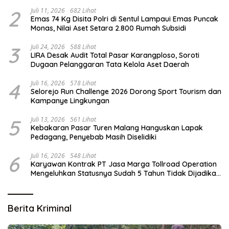
2
Juli 11, 2026
682 Lihat
Emas 74 Kg Disita Polri di Sentul Lampaui Emas Puncak
Monas, Nilai Aset Setara 2.800 Rumah Subsidi
3
Juli 24, 2026
588 Lihat
LIRA Desak Audit Total Pasar Karangploso, Soroti
Dugaan Pelanggaran Tata Kelola Aset Daerah
4
Juli 16, 2026
578 Lihat
Selorejo Run Challenge 2026 Dorong Sport Tourism dan
Kampanye Lingkungan
5
Juli 13, 2026
561 Lihat
Kebakaran Pasar Turen Malang Hanguskan Lapak
Pedagang, Penyebab Masih Diselidiki
6
Juli 16, 2026
548 Lihat
Karyawan Kontrak PT Jasa Marga Tollroad Operation
Mengeluhkan Statusnya Sudah 5 Tahun Tidak Dijadikan
Karyawan Tetap
Berita Kriminal