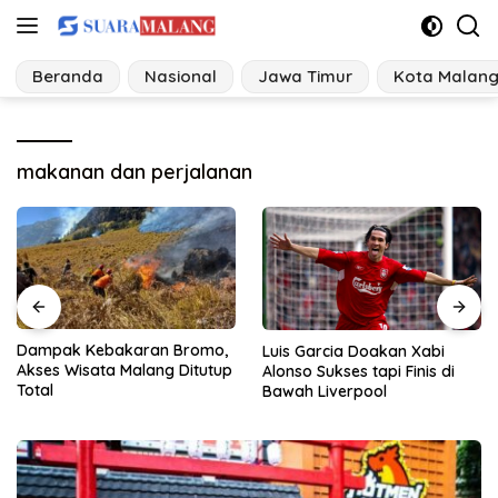
Langsung
ke
konten
Beranda
Nasional
Jawa Timur
Kota Malan
makanan dan perjalanan
Federico Valverde Ungkap
Luis Garcia Doakan Xabi
Kesannya Terhadap
Alonso Sukses tapi Finis di
Karakter Jose Mourinho
Bawah Liverpool