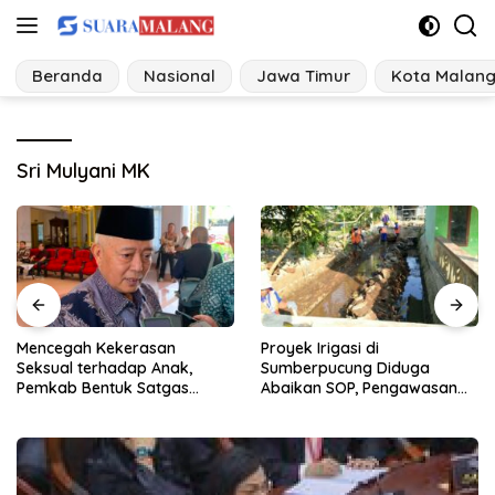
Langsung
ke
konten
Beranda
Nasional
Jawa Timur
Kota Malan
Sri Mulyani MK
Proyek Irigasi di
Ancaman Perubahan Iklim, 1
Sumberpucung Diduga
Desa di Jatim Bangun
Abaikan SOP, Pengawasan
Tangguh Bencana
Dipertanyakan