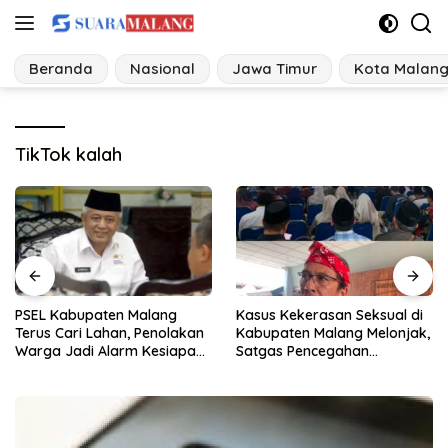
Langsung
ke
konten
Beranda
Nasional
Jawa Timur
Kota Malan
TikTok kalah
Kasus Kekerasan Seksual di
Korsleting Listrik Hanguskan
Kabupaten Malang Melonjak,
Dapur dan Gudang Kayu
Satgas Pencegahan
Dibentuk