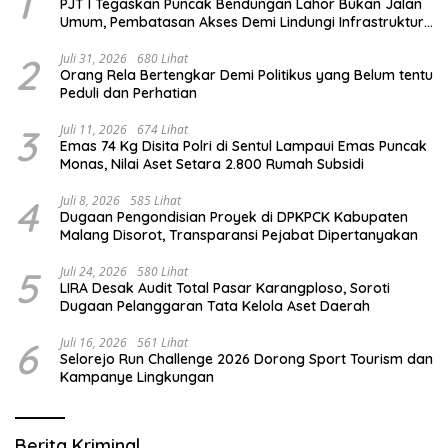
1
PJT I Tegaskan Puncak Bendungan Lahor Bukan Jalan
Umum, Pembatasan Akses Demi Lindungi Infrastruktur
Vital
2
Juli 31, 2026
680 Lihat
Orang Rela Bertengkar Demi Politikus yang Belum tentu
Peduli dan Perhatian
3
Juli 11, 2026
674 Lihat
Emas 74 Kg Disita Polri di Sentul Lampaui Emas Puncak
Monas, Nilai Aset Setara 2.800 Rumah Subsidi
4
Juli 8, 2026
585 Lihat
Dugaan Pengondisian Proyek di DPKPCK Kabupaten
Malang Disorot, Transparansi Pejabat Dipertanyakan
5
Juli 24, 2026
580 Lihat
LIRA Desak Audit Total Pasar Karangploso, Soroti
Dugaan Pelanggaran Tata Kelola Aset Daerah
6
Juli 16, 2026
561 Lihat
Selorejo Run Challenge 2026 Dorong Sport Tourism dan
Kampanye Lingkungan
Berita Kriminal