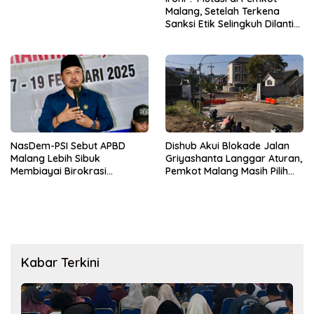
Malang, Setelah Terkena
Sanksi Etik Selingkuh Dilantik,
Sekda Melorot Jadi Asisten
NasDem-PSI Sebut APBD
Dishub Akui Blokade Jalan
Malang Lebih Sibuk
Griyashanta Langgar Aturan,
Membiayai Birokrasi
Pemkot Malang Masih Pilih
daripada Mengurus Warga
Menunggu
Kabar Terkini