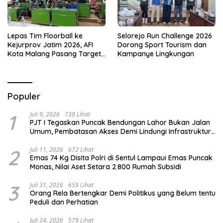
Lepas Tim Floorball ke
Selorejo Run Challenge 2026
Kejurprov Jatim 2026, AFI
Dorong Sport Tourism dan
Kota Malang Pasang Target
Kampanye Lingkungan
Prestasi
Populer
1
Juli 9, 2026
739 Lihat
PJT I Tegaskan Puncak Bendungan Lahor Bukan Jalan
Umum, Pembatasan Akses Demi Lindungi Infrastruktur
Vital
2
Juli 11, 2026
672 Lihat
Emas 74 Kg Disita Polri di Sentul Lampaui Emas Puncak
Monas, Nilai Aset Setara 2.800 Rumah Subsidi
3
Juli 31, 2026
659 Lihat
Orang Rela Bertengkar Demi Politikus yang Belum tentu
Peduli dan Perhatian
Juli 24, 2026
579 Lihat