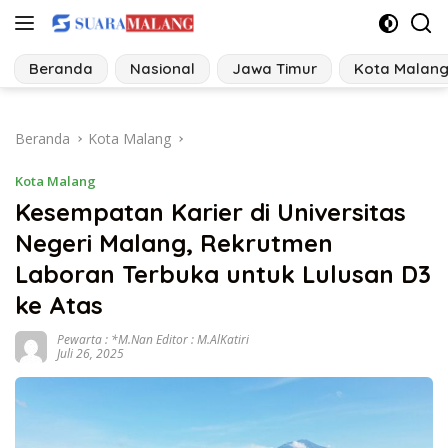
Langsung
ke
konten
Beranda
Nasional
Jawa Timur
Kota Malan
Beranda
Kota Malang
Kota Malang
Kesempatan Karier di Universitas
Negeri Malang, Rekrutmen
Laboran Terbuka untuk Lulusan D3
ke Atas
Pewarta : *M.Nan Editor : M.AlKatiri
Juli 26, 2025