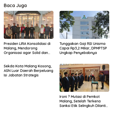
Baca Juga
Presiden LIRA Konsolidasi di
Tunggakan Gaji RSI Unisma
Malang, Mendorong
Capai Rp3,2 Miliar, DPMPTSP
Organisasi agar Solid dan
Ungkap Penyebabnya
Responsif
Sekda Kota Malang Kosong,
ASN Luar Daerah Berpeluang
Isi Jabatan Strategis
Ironi ? Mutasi di Pemkot
Malang, Setelah Terkena
Sanksi Etik Selingkuh Dilantik,
Sekda Melorot Jadi Asisten