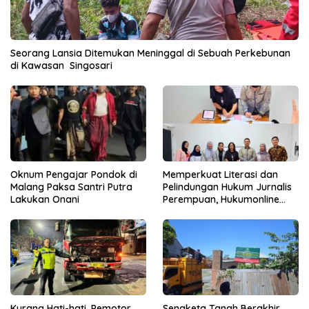
Seorang Lansia Ditemukan Meninggal di Sebuah Perkebunan
di Kawasan Singosari
Oknum Pengajar Pondok di
Memperkuat Literasi dan
Malang Paksa Santri Putra
Pelindungan Hukum Jurnalis
Lakukan Onani
Perempuan, Hukumonline
Menyediakan Layanan AI
Gratis
Kurang Hati-hati, Pemotor
Sengketa Tanah Berakhir