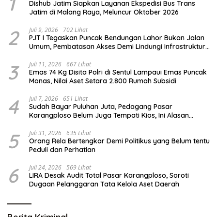
1
Dishub Jatim Siapkan Layanan Ekspedisi Bus Trans
Jatim di Malang Raya, Meluncur Oktober 2026
2
Juli 9, 2026
702 Lihat
PJT I Tegaskan Puncak Bendungan Lahor Bukan Jalan
Umum, Pembatasan Akses Demi Lindungi Infrastruktur
Vital
3
Juli 11, 2026
667 Lihat
Emas 74 Kg Disita Polri di Sentul Lampaui Emas Puncak
Monas, Nilai Aset Setara 2.800 Rumah Subsidi
4
Juli 7, 2026
651 Lihat
Sudah Bayar Puluhan Juta, Pedagang Pasar
Karangploso Belum Juga Tempati Kios, Ini Alasan
Disperindag
5
Juli 31, 2026
635 Lihat
Orang Rela Bertengkar Demi Politikus yang Belum tentu
Peduli dan Perhatian
6
Juli 24, 2026
569 Lihat
LIRA Desak Audit Total Pasar Karangploso, Soroti
Dugaan Pelanggaran Tata Kelola Aset Daerah