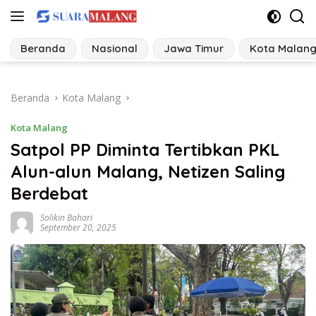
Langsung
ke
konten
Beranda
Nasional
Jawa Timur
Kota Malan
Beranda
Kota Malang
Kota Malang
Satpol PP Diminta Tertibkan PKL
Alun-alun Malang, Netizen Saling
Berdebat
Solikin Bahari
September 20, 2025