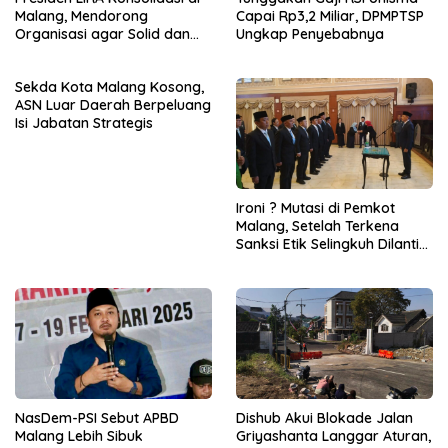
Malang, Mendorong
Capai Rp3,2 Miliar, DPMPTSP
Organisasi agar Solid dan
Ungkap Penyebabnya
Responsif
Sekda Kota Malang Kosong,
ASN Luar Daerah Berpeluang
Isi Jabatan Strategis
Ironi ? Mutasi di Pemkot
Malang, Setelah Terkena
Sanksi Etik Selingkuh Dilantik,
Sekda Melorot Jadi Asisten
NasDem-PSI Sebut APBD
Dishub Akui Blokade Jalan
Malang Lebih Sibuk
Griyashanta Langgar Aturan,