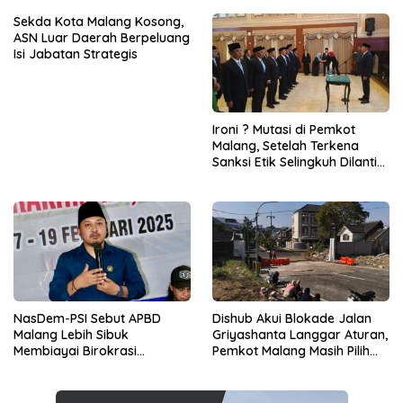
Sekda Kota Malang Kosong,
ASN Luar Daerah Berpeluang
Isi Jabatan Strategis
Ironi ? Mutasi di Pemkot
Malang, Setelah Terkena
Sanksi Etik Selingkuh Dilantik,
Sekda Melorot Jadi Asisten
NasDem-PSI Sebut APBD
Dishub Akui Blokade Jalan
Malang Lebih Sibuk
Griyashanta Langgar Aturan,
Membiayai Birokrasi
Pemkot Malang Masih Pilih
daripada Mengurus Warga
Menunggu