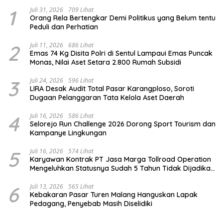
1
Juli 31, 2026
709 Lihat
Orang Rela Bertengkar Demi Politikus yang Belum tentu
Peduli dan Perhatian
2
Juli 11, 2026
686 Lihat
Emas 74 Kg Disita Polri di Sentul Lampaui Emas Puncak
Monas, Nilai Aset Setara 2.800 Rumah Subsidi
3
Juli 24, 2026
596 Lihat
LIRA Desak Audit Total Pasar Karangploso, Soroti
Dugaan Pelanggaran Tata Kelola Aset Daerah
4
Juli 16, 2026
586 Lihat
Selorejo Run Challenge 2026 Dorong Sport Tourism dan
Kampanye Lingkungan
5
Juli 16, 2026
574 Lihat
Karyawan Kontrak PT Jasa Marga Tollroad Operation
Mengeluhkan Statusnya Sudah 5 Tahun Tidak Dijadikan
Karyawan Tetap
6
Juli 13, 2026
565 Lihat
Kebakaran Pasar Turen Malang Hanguskan Lapak
Pedagang, Penyebab Masih Diselidiki