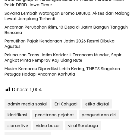
Pokir DPRD Jawa Timur
Savana Lembah Watangan Bromo Ditutup, Akses dari Malang
Lewat Jemplang Terhenti
Ancaman Perubahan Iklim, 10 Desa di Jatim Bangun Tangguh
Bencana
Pemutihan Pajak Kendaraan Jatim 2026 Resmi Dibuka
Agustus
Peluncuran Trans Jatim Koridor II Terancam Mundur, Sopir
Angkot Minta Pemprov Kaji Ulang Rute
Musim Kemarau Diprediksi Lebih Kering, TNBTS Siagakan
Petugas Hadapi Ancaman Karhutla
Dibaca:
1,004
admin media sosial
Eri Cahyadi
etika digital
klarifikasi
pencitraan pejabat
pengunduran diri
siaran live
video bocor
viral Surabaya