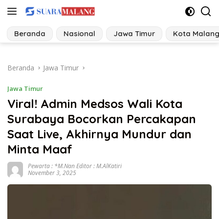
Langsung
ke
konten
Beranda
Nasional
Jawa Timur
Kota Malan
Beranda
Jawa Timur
Jawa Timur
Viral! Admin Medsos Wali Kota
Surabaya Bocorkan Percakapan
Saat Live, Akhirnya Mundur dan
Minta Maaf
Pewarta : *M.Nan Editor : M.AlKatiri
November 3, 2025