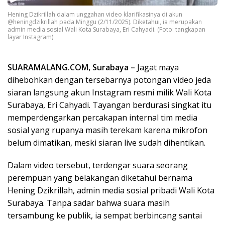
Hening Dzikrillah dalam unggahan video klarifikasinya di akun
@heningdzikrillah pada Minggu (2/11/2025). Diketahui, ia merupakan
admin media sosial Wali Kota Surabaya, Eri Cahyadi. (Foto: tangkapan
layar Instagram)
SUARAMALANG.COM, Surabaya –
Jagat maya
dihebohkan dengan tersebarnya potongan video jeda
siaran langsung akun Instagram resmi milik Wali Kota
Surabaya, Eri Cahyadi. Tayangan berdurasi singkat itu
memperdengarkan percakapan internal tim media
sosial yang rupanya masih terekam karena mikrofon
belum dimatikan, meski siaran live sudah dihentikan.
Dalam video tersebut, terdengar suara seorang
perempuan yang belakangan diketahui bernama
Hening Dzikrillah, admin media sosial pribadi Wali Kota
Surabaya. Tanpa sadar bahwa suara masih
tersambung ke publik, ia sempat berbincang santai